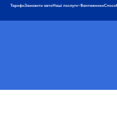
Тарифи
Замовити авто
Наші послуги
Вантажники
Спосо