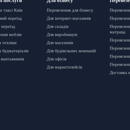
і послуги
Для бізнесу
Перевезе
 таксі Київ
Перевезення для бізнесу
Перевезен
ний переїзд
Для інтернет-магазинів
Перевезен
 переїзд
Для складів
Перевезенн
матраца
ення меблів
Для виробництв
Перевезен
а техніки
Для магазинів
Перевезен
 будматеріалів
Для будівельних компаній
Перевезен
 вантажників
Для офісів
Перевезен
Для маркетплейсів
Доставка м