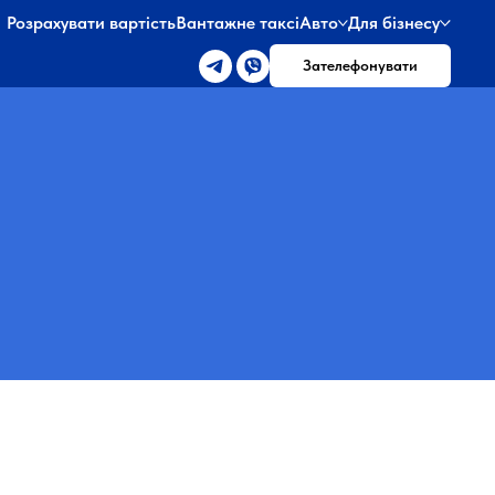
Розрахувати вартість
Вантажне таксі
Авто
Для бізнесу
Зателефонувати