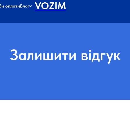
VOZIM
би оплати
Блог
Залишити відгук