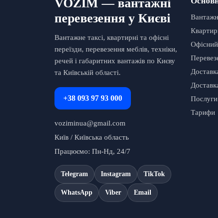
VOZIM — вантажні
Основн
перевезення у Києві
Вантажне
Квартир
Вантажне таксі, квартирні та офісні
Офісний
переїзди, перевезення меблів, техніки,
Перевез
речей і габаритних вантажів по Києву
Доставк
та Київській області.
Доставка
+38 093 97 93 000
Послуги
Тарифи
voziminua@gmail.com
Київ / Київська область
Працюємо: Пн-Нд, 24/7
Telegram
Instagram
TikTok
WhatsApp
Viber
Email