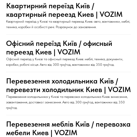
Квартирний переїзд Київ /
квартирный переезд Киев | VOZIM
Квартирний переїзд у Києві та квартирный переезд Киев: авто, вантажники, меблі,
техніка, коробки й особисті речі. Розрахунок до замовлення.
Офісний переїзд Київ / офисный
переезд Киев | VOZIM
Офісний переїзд у Києві та офисный переезд Киев: меблі, техніка, документи,
коробки, робочі місця. Авто від 300 грн/год, вантажники від 350 грн/год.
Перевезення холодильника Київ /
перевезти холодильник Киев | VOZIM
Перевезення холодильника у Києві та перевозка холодильника Киев: винесення,
завантаження, доставка і занесення. Авто від 300 грн/год, вантажники від 350
грн/год.
Перевезення меблів Київ / перевозка
мебели Киев | VOZIM