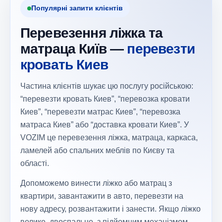
Популярні запити клієнтів
Перевезення ліжка та
матраца Київ —
перевезти
кровать Киев
Частина клієнтів шукає цю послугу російською:
“перевезти кровать Киев”, “перевозка кровати
Киев”, “перевезти матрас Киев”, “перевозка
матраса Киев” або “доставка кровати Киев”. У
VOZIM це перевезення ліжка, матраца, каркаса,
ламелей або спальних меблів по Києву та
області.
Допоможемо винести ліжко або матрац з
квартири, завантажити в авто, перевезти на
нову адресу, розвантажити і занести. Якщо ліжко
велике, двоспальне, з підйомним механізмом