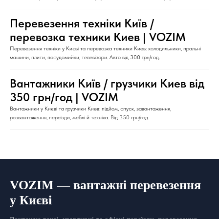
Перевезення техніки Київ /
перевозка техники Киев | VOZIM
Перевезення техніки у Києві та перевозка техники Киев: холодильники, пральні
машини, плити, посудомийки, телевізори. Авто від 300 грн/год.
Вантажники Київ / грузчики Киев від
350 грн/год | VOZIM
Вантажники у Києві та грузчики Киев: підйом, спуск, завантаження,
розвантаження, переїзди, меблі й техніка. Від 350 грн/год.
VOZIM — вантажні перевезення
у Києві