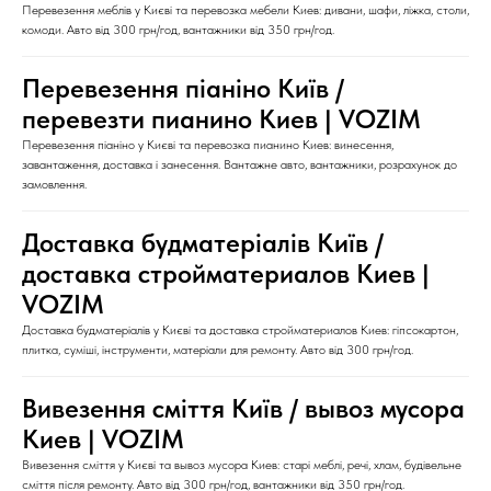
Перевезення меблів у Києві та перевозка мебели Киев: дивани, шафи, ліжка, столи,
комоди. Авто від 300 грн/год, вантажники від 350 грн/год.
Перевезення піаніно Київ /
перевезти пианино Киев | VOZIM
Перевезення піаніно у Києві та перевозка пианино Киев: винесення,
завантаження, доставка і занесення. Вантажне авто, вантажники, розрахунок до
замовлення.
Доставка будматеріалів Київ /
доставка стройматериалов Киев |
VOZIM
Доставка будматеріалів у Києві та доставка стройматериалов Киев: гіпсокартон,
плитка, суміші, інструменти, матеріали для ремонту. Авто від 300 грн/год.
Вивезення сміття Київ / вывоз мусора
Киев | VOZIM
Вивезення сміття у Києві та вывоз мусора Киев: старі меблі, речі, хлам, будівельне
сміття після ремонту. Авто від 300 грн/год, вантажники від 350 грн/год.