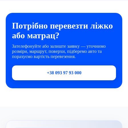
Потрібно перевезти ліжко
або матрац?
Зателефонуйте або залиште заявку — уточнимо
розміри, маршрут, поверхи, підберемо авто та
порахуємо вартість перевезення.
+38 093 97 93 000