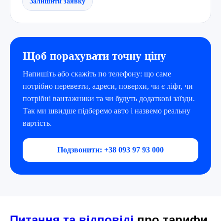
Залишити заявку
Щоб порахувати точну ціну
Напишіть або скажіть по телефону: що саме
потрібно перевезти, адреси, поверхи, чи є ліфт, чи
потрібні вантажники та чи будуть додаткові заїзди.
Так ми швидше підберемо авто і назвемо реальну
вартість.
Подзвонити: +38 093 97 93 000
Питання та відповіді
про тарифи