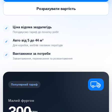
Розрахувати вартість
Ціна відома заздалегідь
✓
Погоджуємо тариф до початку робіт
Авто від 5 до 44 м³
✓
Для коробок, меблів і великих переїздів
Вантажники за потреби
✓
Завантаження, перенесення та розвантаження
Популярний тариф
Малий фургон
300
грн