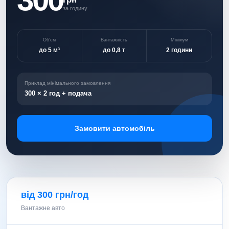
за годину
Об’єм
Вантажність
Мінімум
до 5 м³
до 0,8 т
2 години
Приклад мінімального замовлення
300 × 2 год + подача
Замовити автомобіль
від 300 грн/год
Вантажне авто