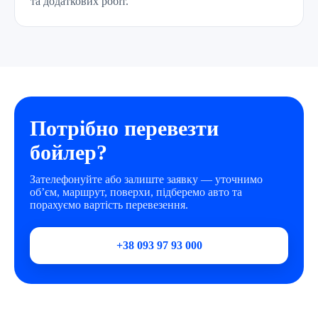
та додаткових робіт.
Потрібно перевезти
бойлер?
Зателефонуйте або залиште заявку — уточнимо
об’єм, маршрут, поверхи, підберемо авто та
порахуємо вартість перевезення.
+38 093 97 93 000