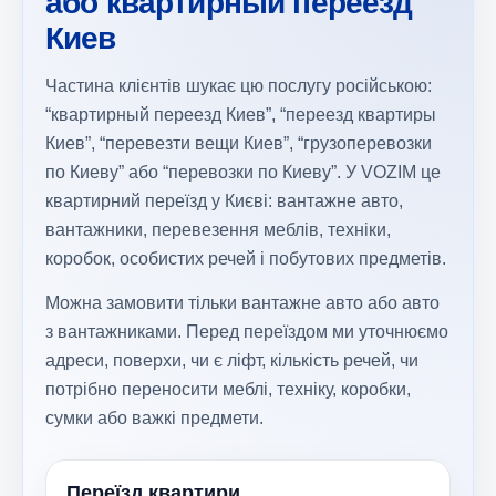
або квартирный переезд
Киев
Частина клієнтів шукає цю послугу російською:
“квартирный переезд Киев”, “переезд квартиры
Киев”, “перевезти вещи Киев”, “грузоперевозки
по Киеву” або “перевозки по Киеву”. У VOZIM це
квартирний переїзд у Києві: вантажне авто,
вантажники, перевезення меблів, техніки,
коробок, особистих речей і побутових предметів.
Можна замовити тільки вантажне авто або авто
з вантажниками. Перед переїздом ми уточнюємо
адреси, поверхи, чи є ліфт, кількість речей, чи
потрібно переносити меблі, техніку, коробки,
сумки або важкі предмети.
Переїзд квартири