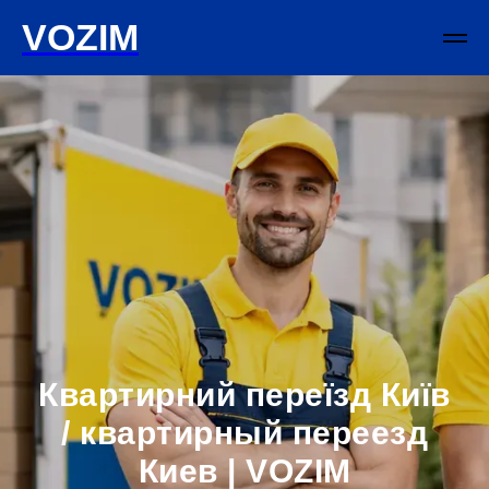
VOZIM
Квартирний переїзд Київ
/ квартирный переезд
Киев | VOZIM