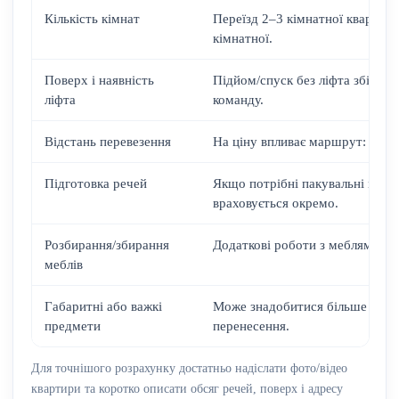
Кількість кімнат
Переїзд 2–3 кімнатної квартири
кімнатної.
Поверх і наявність
Підйом/спуск без ліфта збільшу
ліфта
команду.
Відстань перевезення
На ціну впливає маршрут: по Ки
Підготовка речей
Якщо потрібні пакувальні матер
враховується окремо.
Розбирання/збирання
Додаткові роботи з меблями та
меблів
Габаритні або важкі
Може знадобитися більше ванта
предмети
перенесення.
Для точнішого розрахунку достатньо надіслати фото/відео
квартири та коротко описати обсяг речей, поверх і адресу