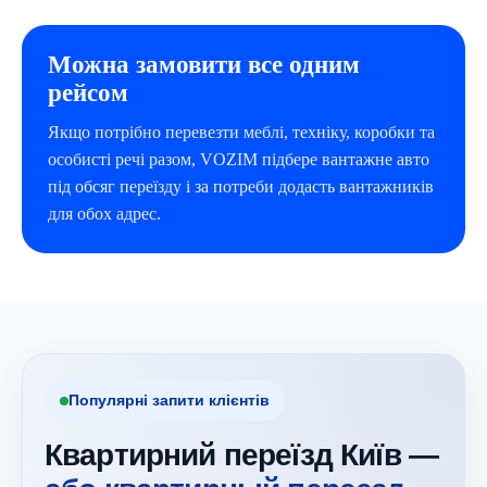
Можна замовити все одним
рейсом
Якщо потрібно перевезти меблі, техніку, коробки та
особисті речі разом, VOZIM підбере вантажне авто
під обсяг переїзду і за потреби додасть вантажників
для обох адрес.
Популярні запити клієнтів
Квартирний переїзд Київ —