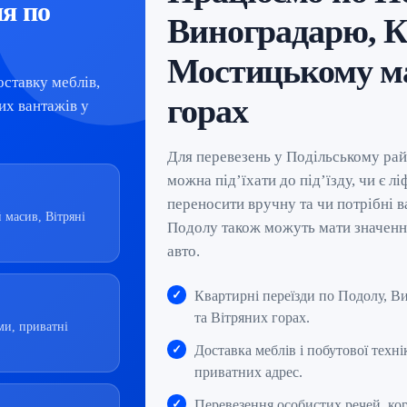
я по
Виноградарю, К
Мостицькому ма
оставку меблів,
горах
ших вантажів у
Для перевезень у Подільському рай
можна під’їхати до під’їзду, чи є л
переносити вручну та чи потрібні в
 масив, Вітряні
Подолу також можуть мати значення 
авто.
Квартирні переїзди по Подолу, В
та Вітряних горах.
ми, приватні
Доставка меблів і побутової техні
приватних адрес.
Перевезення особистих речей, кор