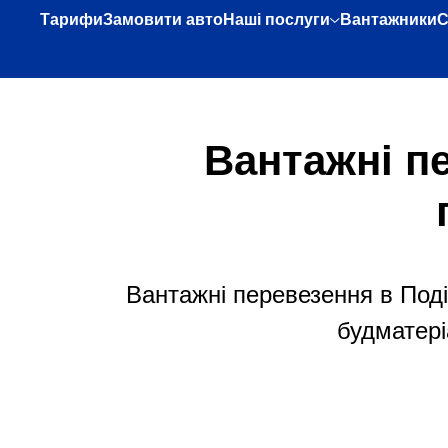
Тарифи
Замовити авто
Наші послуги
Вантажники
С
Вантажні п
Вантажні перевезення в Поділ
будматері