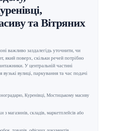
уренівці,
сиву та Вітряних
оні важливо заздалегідь уточнити, чи
іфт, який поверх, скільки речей потрібно
антажники. У центральній частині
вузькі вулиці, паркування та час подачі
иноградарю, Куренівці, Мостицькому масиву
ки з магазинів, складів, маркетплейсів або
обок, товарів, офісних документів,