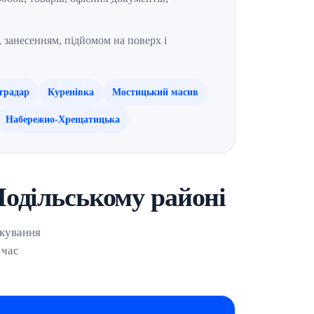
 занесенням, підйомом на поверх і
градар
Куренівка
Мостицький масив
Набережно-Хрещатицька
Подільському районі
ркування
 час