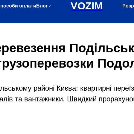
VOZIM
пособи оплати
Блог
Розр
еревезення Подільсь
грузоперевозки Подо
ьському районі Києва: квартирні переїз
алів та вантажники. Швидкий прорахунок