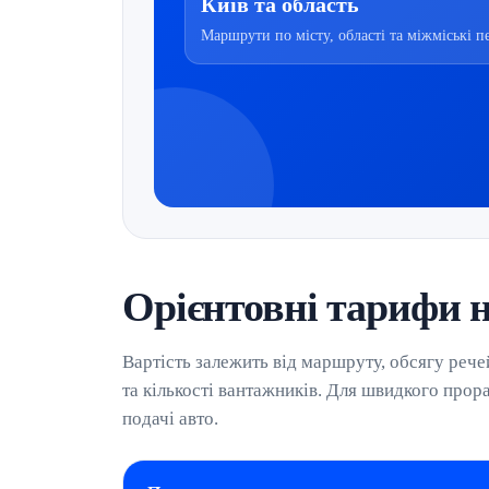
Київ та область
Маршрути по місту, області та міжміські п
Орієнтовні тарифи н
Вартість залежить від маршруту, обсягу речей,
та кількості вантажників. Для швидкого прор
подачі авто.