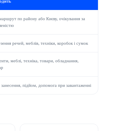
одить
маршрут по району або Києву, очікування за
леністю
зення речей, меблів, техніки, коробок і сумок
нти, меблі, техніка, товари, обладнання,
ар
 занесення, підйом, допомога при завантаженні