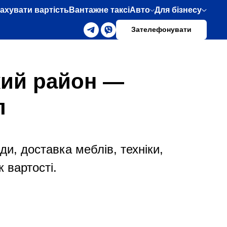
ахувати вартість
Вантажне таксі
Авто
Для бізнесу
Зателефонувати
кий район —
л
ди, доставка меблів, техніки,
 вартості.