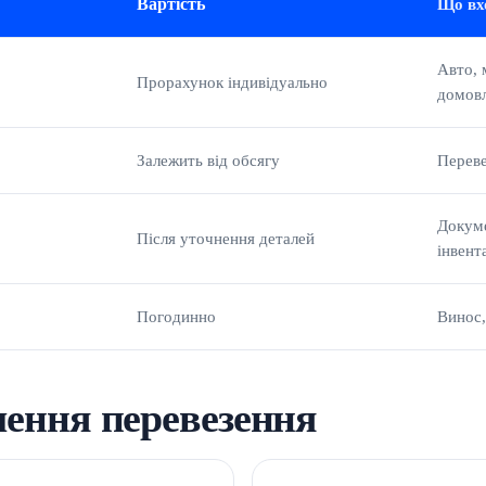
Вартість
Що вх
Авто, 
Прорахунок індивідуально
домов
Залежить від обсягу
Переве
Докуме
Після уточнення деталей
інвент
Погодинно
Винос,
лення перевезення