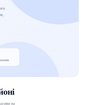
ого
и,
сенням
йоні
масиви на