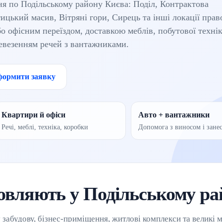
я по Подільському району Києва: Поділ, Контрактова
цький масив, Вітряні гори, Сирець та інші локації прав
о офісним переїздом, доставкою меблів, побутової технік
еревезенням речей з вантажниками.
ормити заявку
Квартири й офіси
Авто + вантажники
Речі, меблі, техніка, коробки
Допомога з виносом і зане
овляють у Подільському ра
забудову, бізнес-приміщення, житлові комплекси та великі 