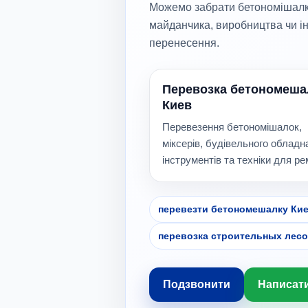
Можемо забрати бетономішалку, 
майданчика, виробництва чи і
перенесення.
Перевозка бетономеша
Киев
Перевезення бетономішалок,
міксерів, будівельного обладн
інструментів та техніки для ре
перевезти бетономешалку Ки
перевозка строительных лесо
Подзвонити
Написати