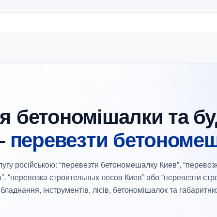
я бетономішалки та б
—
перевезти бетономеш
лугу російською: “перевезти бетономешалку Киев”, “перево
”, “перевозка строительных лесов Киев” або “перевезти стр
бладнання, інструментів, лісів, бетономішалок та габаритни