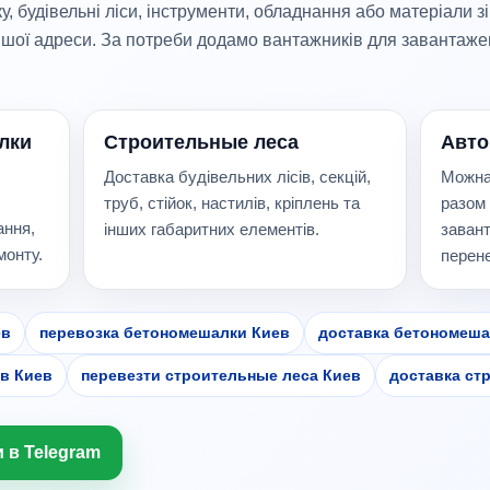
будівельні ліси, інструменти, обладнання або матеріали зі 
ншої адреси. За потреби додамо вантажників для завантаже
лки
Строительные леса
Авто
Доставка будівельних лісів, секцій,
Можна
труб, стійок, настилів, кріплень та
разом
ання,
інших габаритних елементів.
завант
монту.
перен
ев
перевозка бетономешалки Киев
доставка бетономеша
в Киев
перевезти строительные леса Киев
доставка ст
 в Telegram