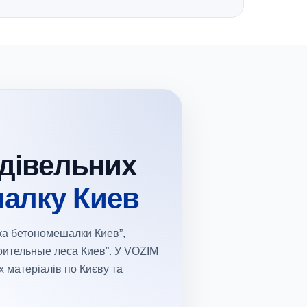
удівельних
алку Киев
зка бетономешалки Киев”,
оительные леса Киев”. У VOZIM
х матеріалів по Києву та