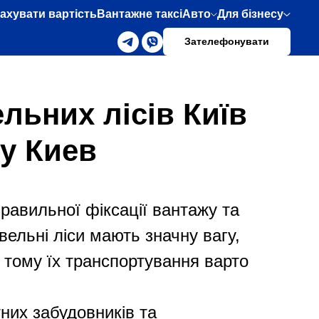
ахувати вартість
Вантажне таксі
Авто
Для бізнесу
Зателефонувати
льних лісів Київ
у Киев
равильної фіксації вантажу та
ельні ліси мають значну вагу,
, тому їх транспортування варто
них забудовників та