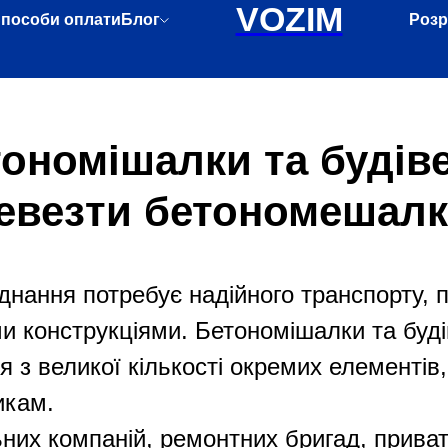
VOZIM
пособи оплати
Блог
Розр
ономішалки та будіве
евезти бетономешалк
нання потребує надійного транспорту, п
и конструкціями. Бетономішалки та будів
я з великої кількості окремих елементів
икам.
них компаній, ремонтних бригад, приват