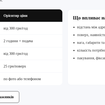
и.
Орієнтир ціни
Що впливає на
відстань між адр
від 300 грн/год
поверх, наявність
2 години + подача
вага, габарити т
кількість потріб
від 300 грн/год
пакування, фікса
25 грн/поверх
по фото або телефоном
тажників